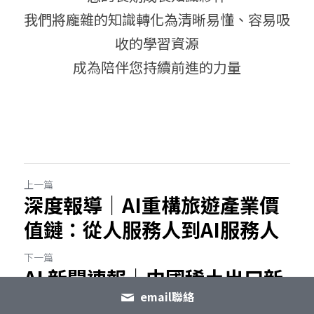
我們將龐雜的知識轉化為清晰易懂、容易吸
收的學習資源
成為陪伴您持續前進的力量
上一篇
深度報導｜AI重構旅遊產業價
值鏈：從人服務人到AI服務人
下一篇
AI 新聞速報｜中國稀土出口新
管制震撼全球半導體 台灣、
email聯絡