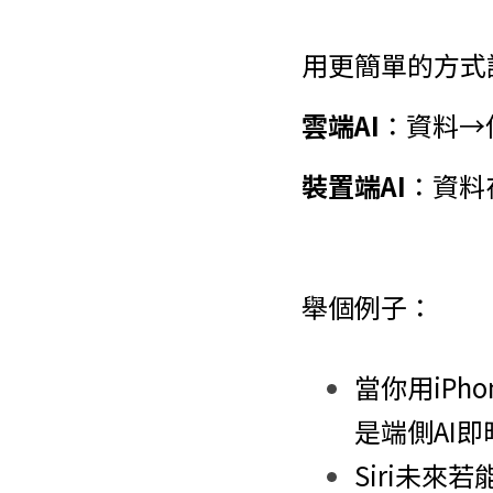
用更簡單的方式
雲端AI
：資料→
裝置端AI
：資料
舉個例子：
當你用iP
是端側AI
Siri未