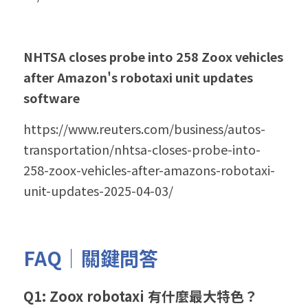
NHTSA closes probe into 258 Zoox vehicles 
after Amazon's robotaxi unit updates 
software
https://www.reuters.com/business/autos-
transportation/nhtsa-closes-probe-into-
258-zoox-vehicles-after-amazons-robotaxi-
unit-updates-2025-04-03/
FAQ｜關鍵問答
Q1: Zoox robotaxi 有什麼最大特色？