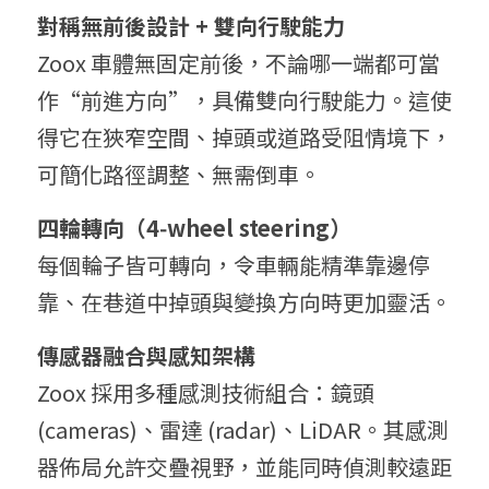
對稱無前後設計 + 雙向行駛能力
Zoox 車體無固定前後，不論哪一端都可當
作“前進方向”，具備雙向行駛能力。這使
得它在狹窄空間、掉頭或道路受阻情境下，
可簡化路徑調整、無需倒車。
四輪轉向（4‑wheel steering）
每個輪子皆可轉向，令車輛能精準靠邊停
靠、在巷道中掉頭與變換方向時更加靈活。
傳感器融合與感知架構
Zoox 採用多種感測技術組合：鏡頭 
(cameras)、雷達 (radar)、LiDAR。其感測
器佈局允許交疊視野，並能同時偵測較遠距