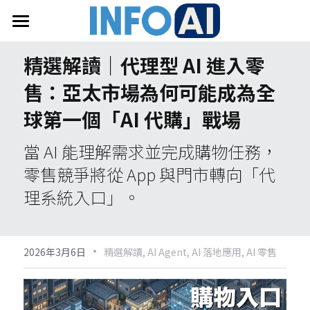
首頁
精選解讀｜代理型 AI 進入零
關於InfoAI
售：亞太市場為何可能成為全
訂閱電子報
球第一個「AI 代購」戰場
最新文章
當 AI 能理解需求並完成購物任務，
零售競爭將從 App 與門市轉向「代
搜索
理系統入口」。
email聯絡
·
2026年3月6日
精選解讀,
AI Agent,
AI 落地應用,
AI 零售