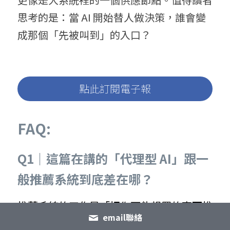
思考的是：當 AI 開始替人做決策，誰會變
成那個「先被叫到」的入口？
點此訂閱電子報
FAQ:
Q1｜這篇在講的「代理型 AI」跟一
般推薦系統到底差在哪？
推薦系統的工作是「把你可能想買的東西推
email聯絡
給你看」，它影響的是你在頁面上看到什