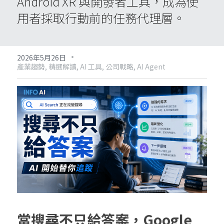
Android XR 與開發者工具，成為使
用者採取行動前的任務代理層。
·
2026年5月26日
產業趨勢,
精選解讀,
AI 工具,
公司戰略,
AI Agent
當搜尋不只給答案，Google 