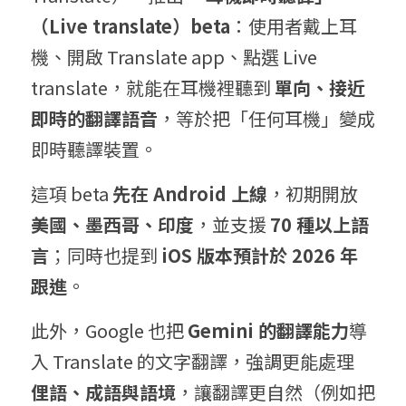
（
Live translate
）
beta
：使用者戴上耳
機、開啟 Translate app、點選 Live 
translate，就能在耳機裡聽到 
單向、接近
即時的翻譯語音
，等於把「任何耳機」變成
即時聽譯裝置。
這項 beta 
先在
 Android 
上線
，初期開放
美國、墨西哥、印度
，並支援 
70 
種以上語
言
；同時也提到 
iOS 
版本預計於
 2026 
年
跟進
。
此外，Google 也把 
Gemini 
的翻譯能力
導
入 Translate 的文字翻譯，強調更能處理 
俚語、成語與語境
，讓翻譯更自然（例如把 