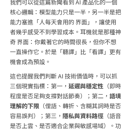
我們可以從這篇新聞看到 AI 產品化的一個
核心邏輯：模型能力只是一半，另一半是把
能力塞進「人每天會用的 界面」，讓使用
者幾乎感受不到學習成本。耳機就是那種神
奇 界面：你戴著它的時間很長，但你不想
一直操作它。於是「聽譯」比「看譯」更有
機會成為預設。
這也提醒我們判斷 AI 技術價值時，可以抓
三個現實指標：第一，
延遲與穩定性
（即時
程度是否足夠支撐對話節奏）；第二，
語境
理解的下限
（俚語、轉折、含糊其詞時是否
容易誤判）；第三，
隱私與資料路徑
（語音
是否上雲、是否適合企業與敏感場域）。功