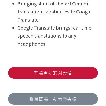
Bringing state-of-the-art Gemini 
translation capabilities to Google 
Translate
Google Translate brings real-time 
speech translations to any 
headphones
閱讀更多的 AI 新聞
推薦閱讀｜AI 素養專欄