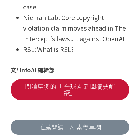
case
Nieman Lab: Core copyright 
violation claim moves ahead in The 
Intercept's lawsuit against OpenAI
RSL: What is RSL?
文/ InfoAI 編輯部
閱讀更多的「 全球 AI 新聞摘要解
讀」
推薦閱讀｜AI 素養專欄