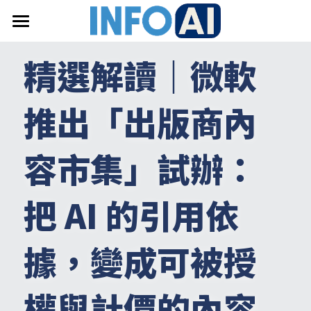
首頁
精選解讀｜
微軟
關於InfoAI
推出「出版商內
訂閱電子報
最新文章
容市集」試辦：
搜索
把 AI 的引用依
email聯絡
據，變成可被授
權與計價的內容