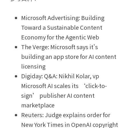
Microsoft Advertising: Building 
Toward a Sustainable Content 
Economy for the Agentic Web
The Verge: Microsoft says it's 
building an app store for AI content 
licensing
Digiday: Q&A: Nikhil Kolar, vp 
Microsoft AI scales its ‘click-to-
sign’ publisher AI content 
marketplace
Reuters: Judge explains order for 
New York Times in OpenAI copyright 