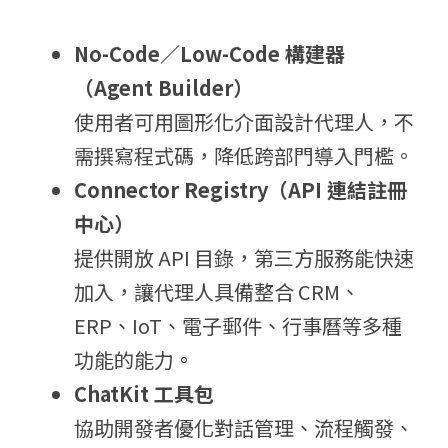
N
o-Code／
L
ow-Code 構
建器
（A
gent Builder）
使用者可用圖形化介面設計代理人，不
需撰寫程式碼，降低跨部門導入門檻。
C
onnector Registry（
A
PI 連
結註冊
中心）
提供開放 API 目錄，第三方服務能快速
加入，讓代理人具備整合 CRM、
ERP、IoT、電子郵件、行事曆等多種
功能的能力。
C
hatKit 工
具包
協助開發者優化對話管理、流程觸發、