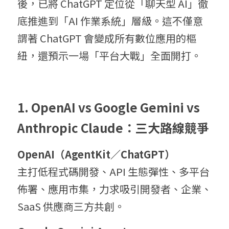
後，已將 ChatGPT 定位從「聊天型 AI」徹
底推進到「AI 作業系統」層級。這不僅意
謂著 ChatGPT 會變成所有數位應用的樞
紐，還預示一場「平台大戰」全面開打。
1
. OpenAI vs Google Gemini vs 
Anthropic Claude：
三大路線競爭
O
p
enAI（A
g
entKit／C
h
atGPT）
主打低程式碼開發、API 生態彈性、多平台
佈署、應用市集，力求吸引開發者、企業、
SaaS 供應商三方共創。