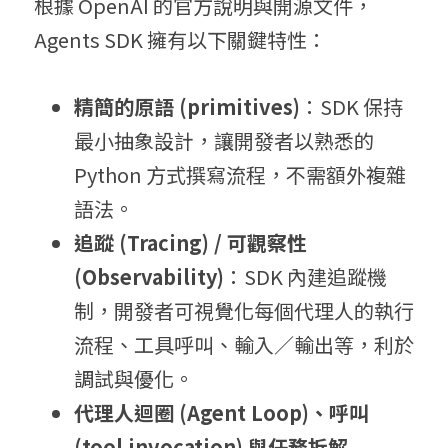
根據 OpenAI 的官方說明與開源文件，
Agents SDK 擁有以下關鍵特性：
精簡
的原語 (
primitives)
：SDK 保持
最小抽象設計，讓開發者以熟悉的 
Python 方式撰寫流程，不需額外複雜
語法。 
追
蹤
 (
Tracing) / 可觀
察性 
(
Observability)
：SDK 內建追蹤機
制，開發者可視覺化每個代理人的執行
流程、工具呼叫、輸入／輸出等，利於
調試與優化。 
代
理
人迴圈 (
Agent Loop)、呼
叫 
(
tool invocation) 與任
務拆解 