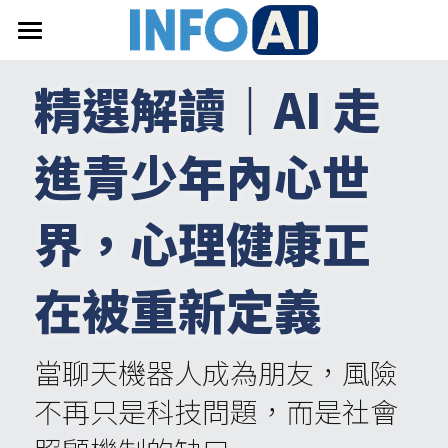
首頁
精選解讀｜AI 走
關於InfoAI
進青少年內心世
訂閱電子報
最新文章
界，心理健康正
搜索
在被重新定義
email聯絡
當聊天機器人成為朋友，風險
不再只是科技問題，而是社會