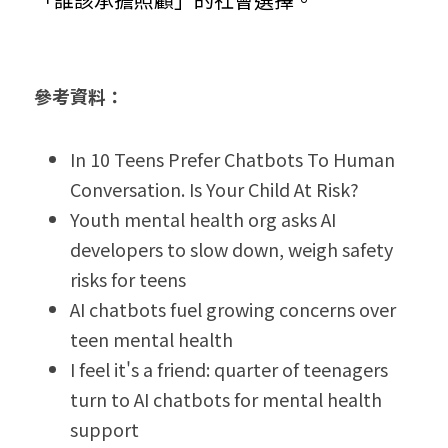
參考資料：
In 10 Teens Prefer Chatbots To Human 
Conversation. Is Your Child At Risk?
Youth mental health org asks AI 
developers to slow down, weigh safety 
risks for teens
AI chatbots fuel growing concerns over 
teen mental health
I feel it's a friend: quarter of teenagers 
turn to AI chatbots for mental health 
support