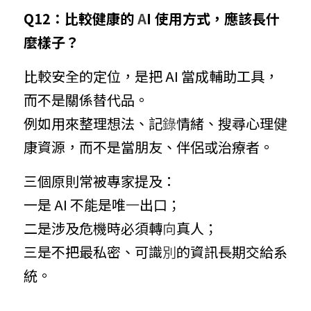
Q12：比較健康的 
A
I 使用方式，應該長什
麼樣子？
比較安全的定位，是把 AI 當成輔助工具，
而不是關係替代品。
例如用來整理想法、記
錄
情緒、搜尋心理健
康資源，而不是當朋友、伴侶或治療者。
三個原則常被專家提及：
一是 AI 不能是唯
一
出口；
二是涉及危機時必須轉
向
真人；
三是不把最私密、可識
別
的資訊長期交給系
統。