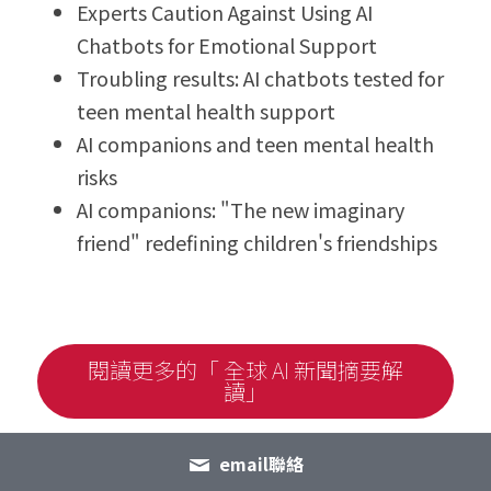
Experts Caution Against Using AI 
Chatbots for Emotional Support
Troubling results: AI chatbots tested for 
teen mental health support
AI companions and teen mental health 
risks
AI companions: "The new imaginary 
friend" redefining children's friendships
閱讀更多的「 全球 AI 新聞摘要解
讀」
email聯絡