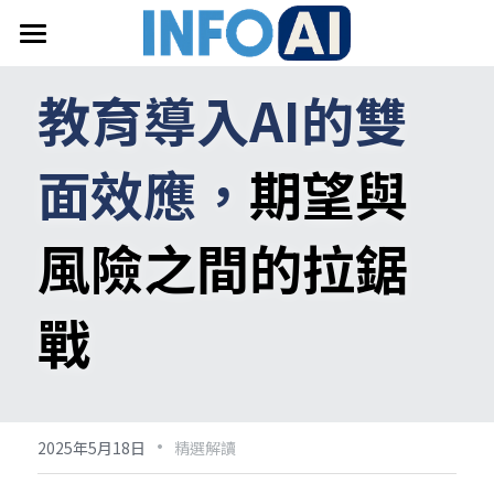
首頁
教育導入AI的雙
關於InfoAI
面效應，
期望與
訂閱電子報
最新文章
風險之間的拉鋸
搜索
戰
email聯絡
·
2025年5月18日
精選解讀