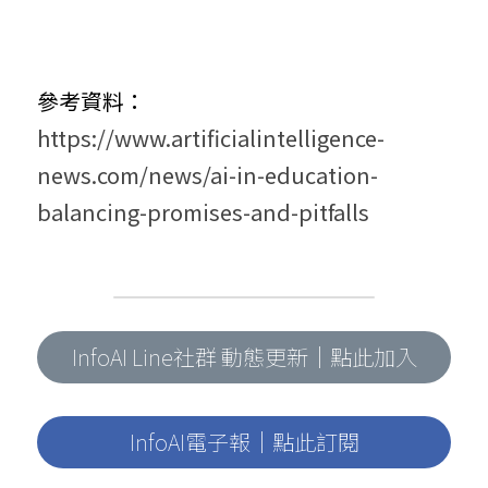
參考資料：
https://www.artificialintelligence-
news.com/news/ai-in-education-
balancing-promises-and-pitfalls
InfoAI Line社群 動態更新｜點此加入
InfoAI電子報｜點此訂閱