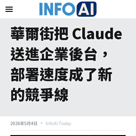
首頁
華爾街把 Claude 
關於InfoAI
送進企業後台，
訂閱電子報
最新文章
部署速度成了新
搜索
的競爭線
email聯絡
·
2026年5月4日
InfoAI Today