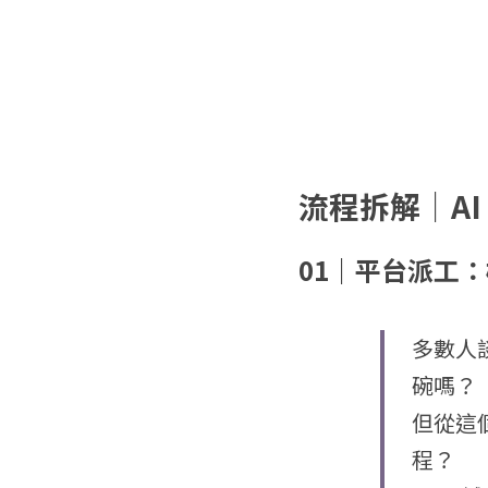
流程拆解｜A
01｜平台派工
多數人
碗嗎？
但從這
程？