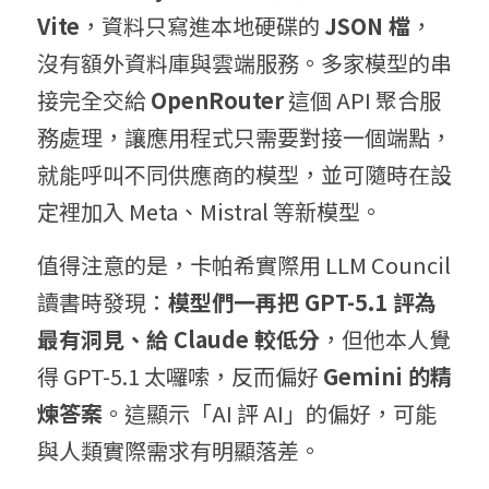
Vite
，資料只寫進本地硬碟的 
JSON 檔
，
沒有額外資料庫與雲端服務。多家模型的串
接完全交給 
OpenRouter
 這個 API 聚合服
務處理，讓應用程式只需要對接一個端點，
就能呼叫不同供應商的模型，並可隨時在設
定裡加入 Meta、Mistral 等新模型。
值得注意的是，卡帕希實際用 LLM Council 
讀書時發現：
模型們一再把 GPT-5.1 評為
最有洞見、給 Claude 較低分
，但他本人覺
得 GPT-5.1 太囉嗦，反而偏好 
Gemini 的精
煉答案
。這顯示「AI 評 AI」的偏好，可能
與人類實際需求有明顯落差。