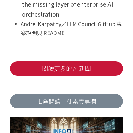
the missing layer of enterprise AI 
orchestration
Andrej Karpathy／LLM Council GitHub 專
案說明與 README
閱讀更多的 AI 新聞
推薦閱讀｜AI 素養專欄