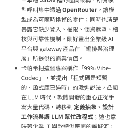
型呼叫集中透過 
OpenRouter
，讓模
型成為可隨時換掉的零件；同時也清楚
暴露它缺少登入、權限、個資遮罩、稽
核與可靠性機制，剛好畫出企業級 AI 
平台與 gateway 產品在「編排與治理
層」所提供的商業價值。
卡帕希把這個專案稱作「99% Vibe-
Coded」，並提出「程式碼是短暫
的、函式庫已過時」的激進說法，凸顯
在 LLM 時代，軟體開發的重心正從手
寫大量代碼，轉移到 
定義抽象、設計
工作流與讓 LLM 幫忙改程式
；這也意
味著企業 IT 與軟體供應商的護城河，