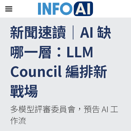
首頁
新聞速讀｜
AI 
缺
關於InfoAI
哪一層：
LLM 
訂閱電子報
最新文章
Council 
編排新
搜索
戰場
email聯絡
多模型評審委員會，預告 AI 工
作流