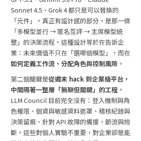
Sonnet 4.5、Grok 4 都只是可以替換的
「元件」。真正有設計感的部分，是那一條
「多模型並行 → 匿名互評 → 主席模型統
整」的決策流程。這種設計等於在告訴企
業：未來價值不只在「選哪個模型」，而在 
如何定義工作流、分配角色與控制風險
。
第二個關鍵是
從週末 hack 到企業級平台，
中間隔著一整層「無聊但關鍵」的工程
。
LLM Council 目前完全沒有：登入機制與角
色權限、個資與敏感資料遮罩、稽核紀錄與
決策留痕、針對 API 故障的備援、節流與熔
斷。這些對個人實驗不重要，對企業卻是能