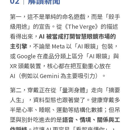
02｜解讀新聞
第一，這不是單純的命名遊戲，而是「殺手
級用途」的宣告。從《The Verge》的描述
看得出來，
AI 被當成打開智慧眼鏡市場的
主引擎
，不論是 Meta 以「AI 眼鏡」包裝，
或 Google 在產品分類上區分「AI 眼鏡」與 
XR 頭戴裝置，核心都在把互動重心放在 
AI（例如以 Gemini 為主要吸引力）。
第二，穿戴正在從「量測身體」走向「摘要
人生」，資料型態也跟著變了。健康穿戴多
半是心率、睡眠、運動等結構化數據；但吊
墜與別針吃進去的是
語音、情境、關係與工
作脈絡
。這讓 AI 更容易「看起來懂你」，