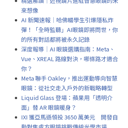
精選解讀｜近視鏡片進駐智慧眼鏡的未
來想像
AI 新聞速報｜哈佛輟學生引爆隱私炸
彈！「全時監聽」AI眼鏡即將問世，你
的所有對話都將被永久記錄
深度報導｜AI 眼鏡選購指南：Meta、
Vue、XREAL 路線對決，哪條路才適合
你？
Meta 聯手 Oakley，推出運動導向智慧
眼鏡：從社交走入戶外的新戰略轉型
Liquid Glass 登場：蘋果用「透明介
面」替 AR 眼鏡暖身？
IXI 獲亞馬遜領投 3650 萬美元　開發自
動對焦處方眼鏡挑戰傳統光學市場