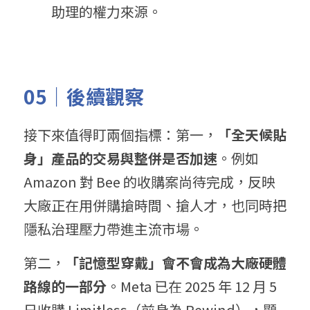
助理的權力來源。
05｜後續觀察
接下來值得盯兩個指標：第一，
「全天候貼
身」產品的交易與整併是否加速
。例如 
Amazon 對 Bee 的收購案尚待完成，反映
大廠正在用併購搶時間、搶人才，也同時把
隱私治理壓力帶進主流市場。
第二，
「記憶型穿戴」會不會成為大廠硬體
路線的一部分
。Meta 已在 2025 年 12 月 5 
日收購 Limitless（前身為 Rewind），顯