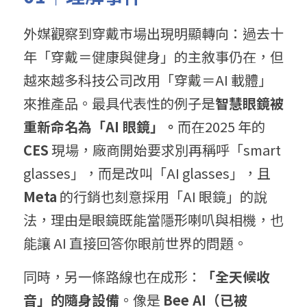
外媒觀察到穿戴市場出現明顯轉向：過去十
年「穿戴＝健康與健身」的主敘事仍在，但
越來越多科技公司改用「穿戴＝AI 載體」
來推產品。最具代表性的例子是
智慧眼鏡被
重新命名為「AI 眼鏡」。
而在2025 年的 
CES
 現場，廠商開始要求別再稱呼「smart 
glasses」，而是改叫「AI glasses」，且 
Meta
 的行銷也刻意採用「AI 眼鏡」的說
法，理由是眼鏡既能當隱形喇叭與相機，也
能讓 AI 直接回答你眼前世界的問題。
同時，另一條路線也在成形：
「全天候收
音」的隨身設備
。像是 
Bee AI（已被 