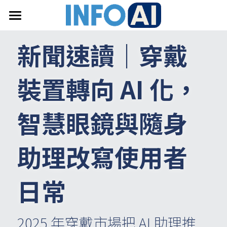
首頁
新聞速讀｜穿戴
關於InfoAI
裝置轉向 AI 化，
訂閱電子報
最新文章
智慧眼鏡與隨身
搜索
助理改寫使用者
email聯絡
日常
2025 年穿戴市場把 AI 助理推