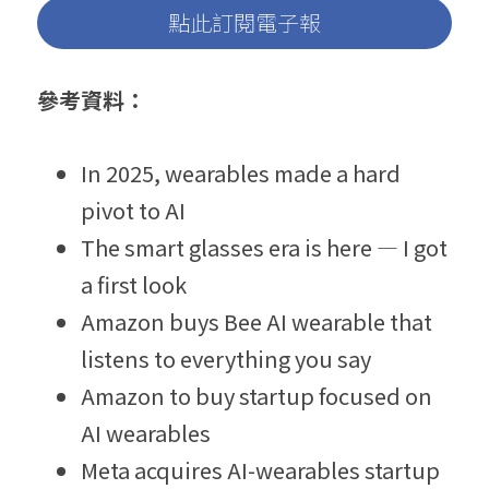
點此訂閱電子報
參考資料：
In 2025, wearables made a hard 
pivot to AI
The smart glasses era is here — I got 
a first look
Amazon buys Bee AI wearable that 
listens to everything you say
Amazon to buy startup focused on 
AI wearables
Meta acquires AI-wearables startup 