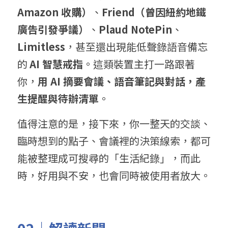
Amazon 收購）
、
Friend（曾因紐約地鐵
廣告引發爭議）
、
Plaud NotePin
、
Limitless
，甚至還出現能低聲錄語音備忘
的 
AI 智慧戒指
。這類裝置主打一路跟著
你，
用 AI 摘要會議、語音筆記與對話，產
生提醒與待辦清單
。
值得注意的是，接下來，你一整天的交談、
臨時想到的點子、會議裡的決策線索，都可
能被整理成可搜尋的「生活紀錄」，而此
時，好用與不安，也會同時被使用者放大。