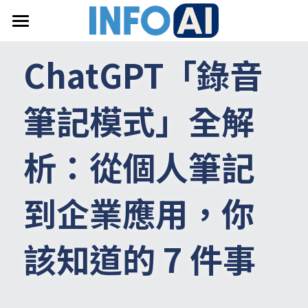
首頁
ChatGPT「錄音
關於InfoAI
筆記模式」全解
訂閱電子報
最新文章
析：從個人筆記
搜索
到企業應用，你
email聯絡
該知道的 7 件事