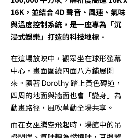
16K，並結合 4D 聲音、風速、氣味
與溫度控制系統，是一座專為「沉
浸式娛樂」打造的科技地標
。
在這場放映中，觀眾坐在球形螢幕
中心，畫面圍繞四面八方鋪展開
來。隨著 Dorothy 踏上黃色磚道，
四周的地面與牆面也會「變身」為
動畫路徑，風吹草動全場共享。
而在女巫騰空飛起時，場館中的吊
燈閃爍、氣味轉為燃燒味，耳邊響