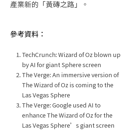
產業新的「黃磚之路」。
參考資料：
TechCrunch: Wizard of Oz blown up 
by AI for giant Sphere screen
The Verge: An immersive version of 
The Wizard of Oz is coming to the 
Las Vegas Sphere
The Verge: Google used AI to 
enhance The Wizard of Oz for the 
Las Vegas Sphere’s giant screen