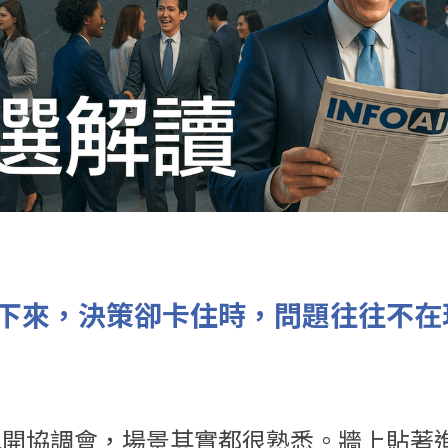
下來，決策卻卡住時，問題往往不在
地開協調會，場景其實都很熟悉。牆上貼著