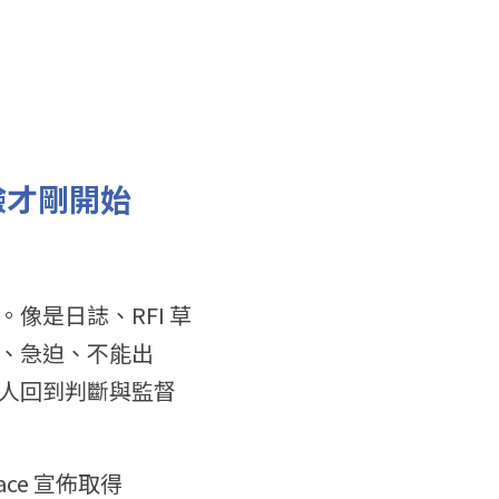
驗才剛開始
像是日誌、RFI 草
、急迫、不能出
人回到判斷與監督
e 宣佈取得 