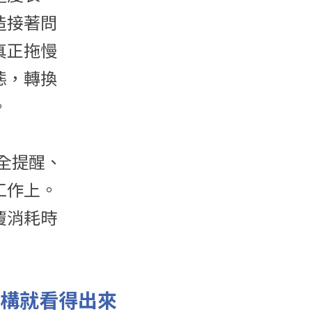
造接著問
真正拖慢
態，轉換
。
安全提醒、
工作上。
覆消耗時
結構就看得出來