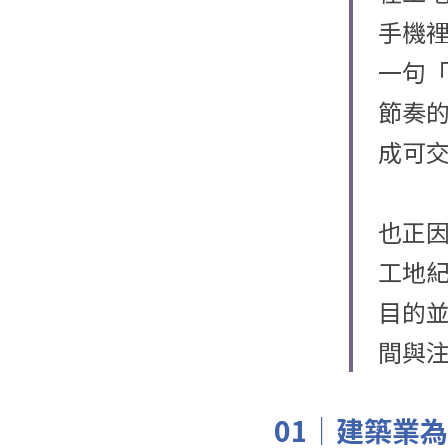
手機
一句
節奏
成可
也正因
工地
目的
間與
01｜建築業