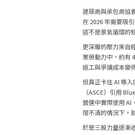
建築商與承包商協會（As
在 2026 年需要吸引
這不是景氣循環的
更深層的壓力來自經驗
業勞動力中，約有 4
返工與爭議成本變
但真正卡住 AI 
（ASCE）引用 Bl
營運中實際使用 A
限不清的情況下，就
於是三股力量逐漸