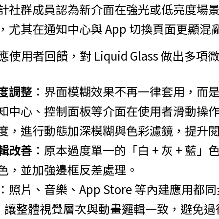
計社群成員認為新介面在強光或低亮度場
，尤其在通知中心與 App 切換頁面更顯混
回應使用者回饋，對 Liquid Glass 做出多
度調整
：界面模糊效果不再一律套用，而
知中心、控制面板等介面在使用者滑動操
度，進行動態加深模糊與色彩濾鏡，提升
輯改善
：原本過度單一的「白 + 灰 + 藍
色，並加強邊框反差處理。
：照片、音樂、App Store 等內建應用都同步套
 特性，讓整體視覺層次與動畫邏輯一致，避免