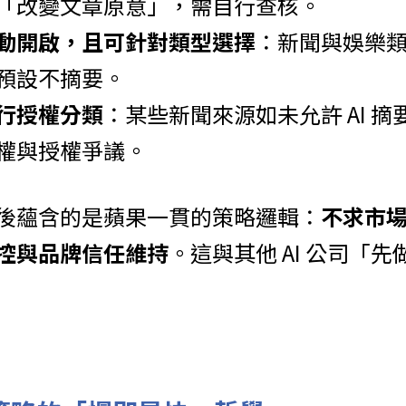
「改變文章原意」，需自行查核。
動開啟，且可針對類型選擇
：新聞與娛樂
預設不摘要。
行授權分類
：某些新聞來源如未允許 AI 
權與授權爭議。
後蘊含的是蘋果一貫的策略邏輯：
不求市
控與品牌信任維持
。這與其他 AI 公司「