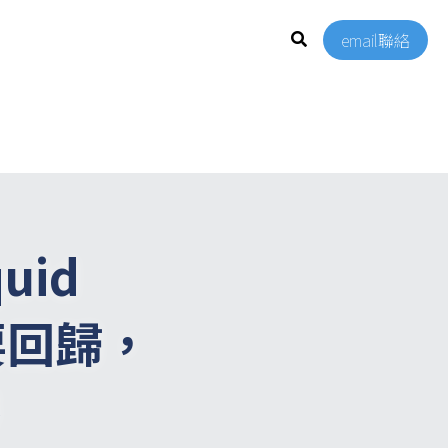
email聯絡
id 
摘要回歸，
賽