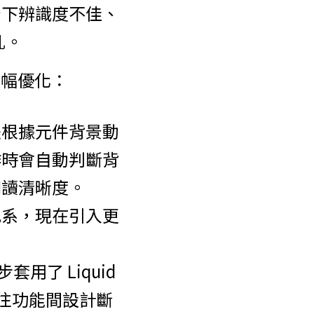
景下辨識度不佳、
亂。
項微幅優化：
是根據元件背景動
作時會自動判斷背
閱讀清晰度。
」色系，現在引入更
用了 Liquid 
過往功能間設計斷