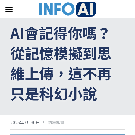
首頁
AI會記得你嗎？
關於InfoAI
從記憶模擬到思
訂閱電子報
最新文章
維上傳，這不再
搜索
只是科幻小說
email聯絡
·
2025年7月30日
精選解讀