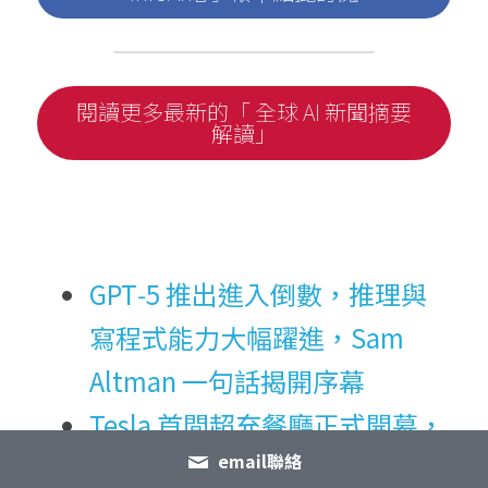
閱讀更多最新的「 全球 AI 新聞摘要
解讀」
GPT‑5 推出進入倒數，推理與
寫程式能力大幅躍進，Sam 
Altman 一句話揭開序幕
Tesla 首間超充餐廳正式開幕，
email聯絡
24 小時營運、結合電影院與機