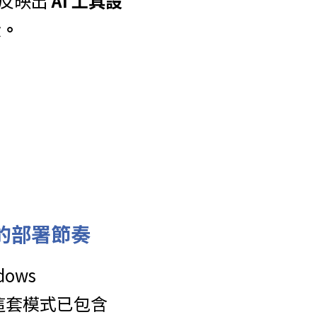
反映出 
AI 工具設
段。
5 的部署節奏
ows 
，這套模式已包含 