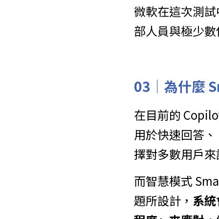
微軟在這次測試
部人員與極少數
0
3
｜為什麼 S
在目前的 Cop
用於快速回答、
擇對多數用戶來
而
智慧模式
 Sm
題所設計，
系統