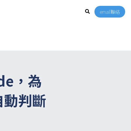
email聯絡
de，為 
將自動判斷