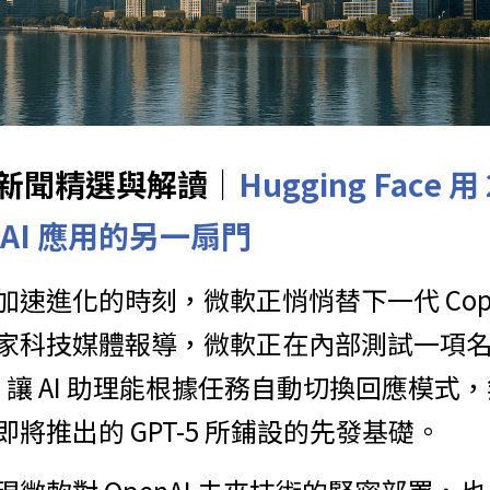
球AI新聞精選與解讀｜
Hugging Face 
AI 應用的另一扇門
速進化的時刻，微軟正悄悄替下一代 Copil
家科技媒體報導，微軟正在內部測試一項名為「
，讓 AI 助理能根據任務自動切換回應模式
將推出的 GPT-5 所鋪設的先發基礎。