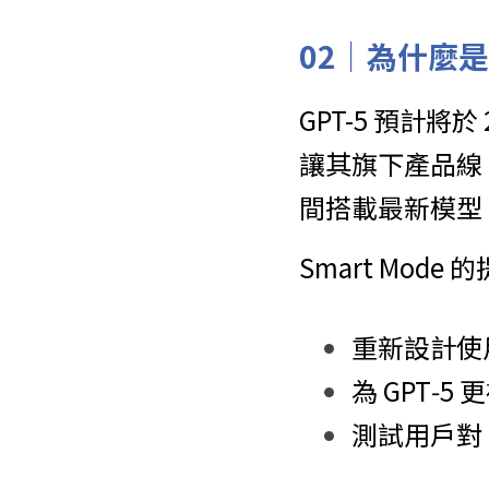
0
2｜為什麼是
GPT-5 預計將
讓其旗下產品線（如 
間搭載最新模型
Smart Mo
重新設計使用
為 GPT‑
測試用戶對