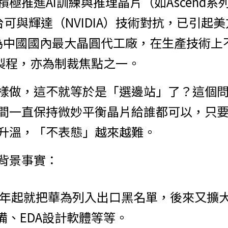
極推進AI訓練與推理晶片（如Ascend
ix平台可與輝達（NVIDIA）技術對抗，已引
作為中國國內最大晶圓代工廠，在生產技術上
nm 製程，亦為制裁焦點之一。
樣做，這不就等於是「選邊站」了？這個
間一直保持微妙平衡晶片給誰都可以，只
升溫，「不表態」越來越難。
背景事實：
19年起就把華為列入出口黑名單，後來又擴大
備、EDA設計軟體等等。