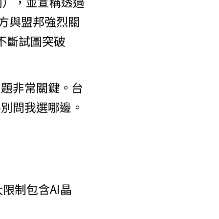
系列），並宣稱透過
起美方與盟邦強烈關
不斷試圖突破 
問題非常關鍵。台
要別問我選哪邊。
限制包含AI晶