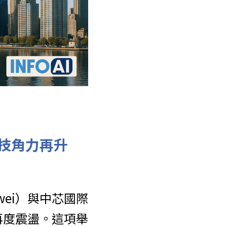
技角力再升
wei）與中芯國際
再度震盪。這項舉