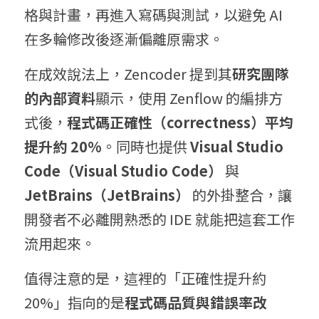
格與計畫，再進入寫碼與測試，以避免 AI 
在多輪修改後逐漸偏離原需求。
在成效說法上，Zencoder 提到其
研究團隊
的內部資料
顯示，使用 Zenflow 的編排方
式後，
程式碼正確性（
correctness
）平均
提升約
 20%
。同時也提供 
Visual Studio 
Code
（
Visual Studio Code
）
 與 
JetBrains
（
JetBrains
）
 的外掛整合，讓
開發者不必離開熟悉的 IDE 就能把這套工作
流用起來。
值得注意的是，這裡的「正確性提升約 
20%」指向的是
程式碼品質與錯誤率改