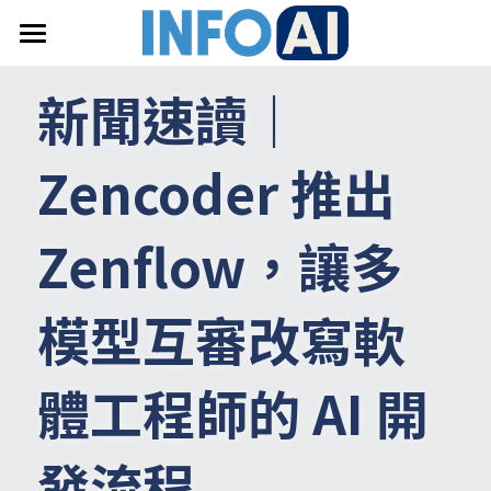
首頁
新聞速讀｜
關於InfoAI
Zencoder 
推出
訂閱電子報
最新文章
Zenflow
，讓多
搜索
模型互審改寫軟
email聯絡
體工程師的
 AI 
開
發流程