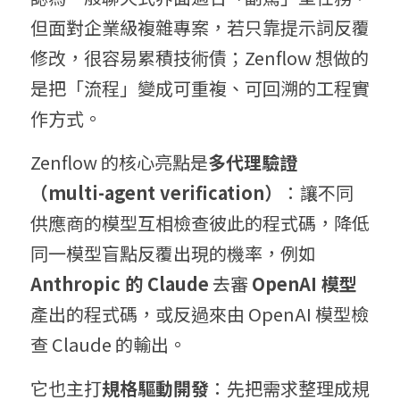
但面對企業級複雜專案，若只靠提示詞反覆
修改，很容易累積技術債；Zenflow 想做的
是把「流程」變成可重複、可回溯的工程實
作方式。
Zenflow 的核心亮點是
多代理驗證
（
multi-agent verification
）
：讓不同
供應商的模型互相檢查彼此的程式碼，降低
同一模型盲點反覆出現的機率，例如 
Anthropic 
的
 Claude
 去審 
OpenAI 
模型
產出的程式碼，或反過來由 OpenAI 模型檢
查 Claude 的輸出。
它也主打
規格驅動開發
：先把需求整理成規