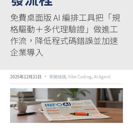
免費桌面版 AI 編排工具把「規
格驅動＋多代理驗證」做進工
作流，降低程式碼錯誤並加速
企業導入
·
2025年12月21日
新聞速讀,
Vibe Coding,
AI Agent