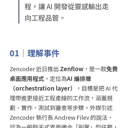
程，讓 AI 開發從靈感輸出走
向工程品管。
01｜理解事件
Zencoder 近日推出 
Zenflow
，是一款
免費
桌面應用程式
，定位為
AI 
編排層
（
orchestration layer
）
，目標是把 AI 代
理帶進更接近工程產線的工作流，涵蓋規
劃、實作、測試到審查等步驟。外媒引述 
Zencoder 執行長 Andrew Filev 的說法，
認為一般聊天式界面適合「副駕」型任務，